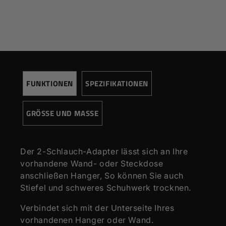
TIMER:
-
HEIZELEMENT:
-
MOTOR:
-
Verbindet sich mit Wand und
MODULBASIERT:
Hanger
FARBEN:
Weiß oder Schwarz
FUNKTIONEN
SPEZIFIKATIONEN
GARANTIE:
2 Jahre
GRÖSSE UND MASSE
Der 2-Schlauch-Adapter lässt sich an Ihre
vorhandene Wand- oder Steckdose
anschließen Hanger, So können Sie auch
Stiefel und schweres Schuhwerk trocknen.
Verbindet sich mit der Unterseite Ihres
vorhandenen Hanger oder Wand.