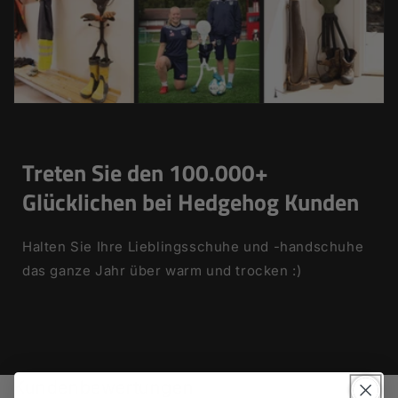
Treten Sie den 100.000+
Glücklichen bei Hedgehog Kunden
Halten Sie Ihre Lieblingsschuhe und -handschuhe
das ganze Jahr über warm und trocken :)
Kundenbewertungen