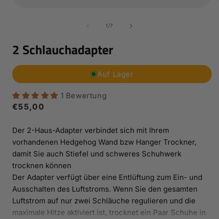
Medien
1
in
i
von
1
/
7
Modal
öffnen
2 Schlauchadapter
Auf Lager
1 Bewertung
Normaler
€55,00
Preis
Der 2-Haus-Adapter verbindet sich mit Ihrem
vorhandenen Hedgehog Wand bzw Hanger Trockner,
damit Sie auch Stiefel und schweres Schuhwerk
trocknen können
Der Adapter verfügt über eine Entlüftung zum Ein- und
Ausschalten des Luftstroms. Wenn Sie den gesamten
Luftstrom auf nur zwei Schläuche regulieren und die
maximale Hitze aktiviert ist, trocknet ein Paar Schuhe in