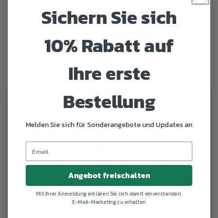
Sichern Sie sich
Schreiben Sie die erste Bewertung
10% Rabatt auf
Bewertung schreiben
Keine Elemente gefunden
Ihre erste
Bestellung
Weitere Fragen? Holen Sie sich
Hilfe von echten Menschen,
Melden Sie sich für Sonderangebote und Updates an
keine KI :)
Schicken Sie uns eine E-Mail an
Angebot freischalten
contact@hedgehogdryer.com
oder rufen Sie
uns unter +47 32 06 00 00 an
Mit Ihrer Anmeldung erklären Sie sich damit einverstanden,
E-Mail-Marketing zu erhalten
Wenn Sie lange aufbleiben, versuchen Sie,