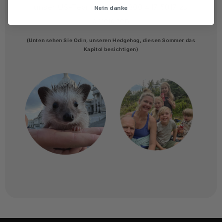
Nein danke
unser US-Team unter +1 800 417 5017 zu
erreichen
(Unten sehen Sie Odin, unseren Hedgehog, diesen Sommer das
Kapitol besichtigen)