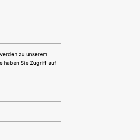
e werden zu unserem
 haben Sie Zugriff auf
e zu tätigen und
auf Tipps und
, für unsere Produkte zu
ryer Partnerprogramm.