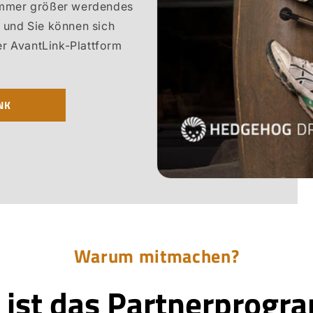
 immer größer werdendes
 und Sie können sich
r AvantLink-Plattform
NK
Warum mitmachen?
 ist das Partnerprogr