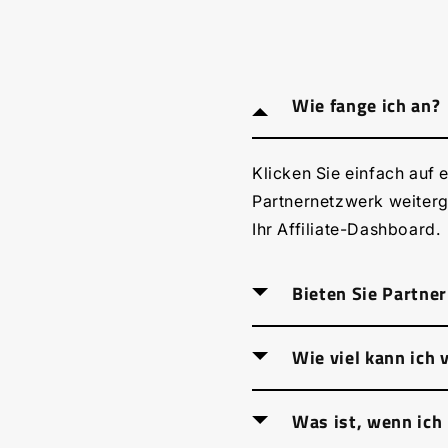
Wie fange ich an?
Klicken Sie einfach auf 
Partnernetzwerk weiterg
Ihr Affiliate-Dashboard.
Bieten Sie Partne
Wie viel kann ich 
Ja, wir haben einen enga
Provisionen zu verdiene
Schulungen sowie zahlrei
Was ist, wenn ich
Es gibt keine Obergren
werben.