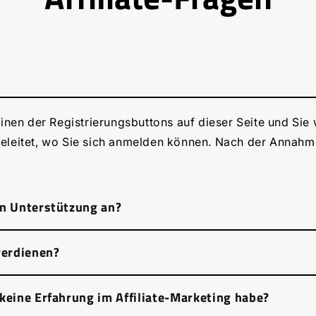
einen der Registrierungsbuttons auf dieser Seite und Si
eleitet, wo Sie sich anmelden können. Nach der Annahme
rn Unterstützung an?
verdienen?
gierten Affiliate-Manager, der Ihnen dabei hilft, Verkäuf
n. Darüber hinaus haben Sie in Ihrem Dashboard Zugriff 
che Marketingmaterialien, die Ihnen dabei helfen sollen
 keine Erfahrung im Affiliate-Marketing habe?
ze für das, was Sie dabei verdienen können Hedgehog D