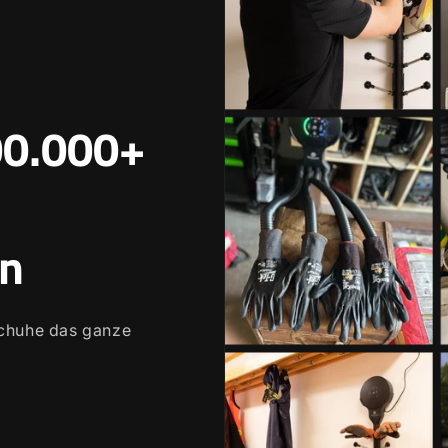
00.000+
n
schuhe das ganze