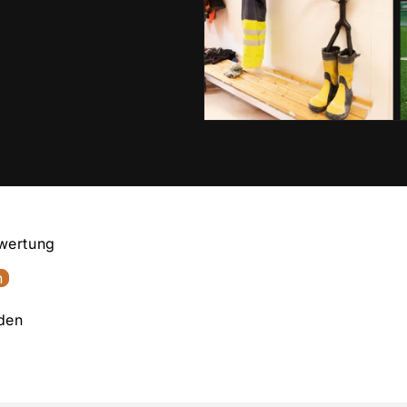
ewertung
n
den