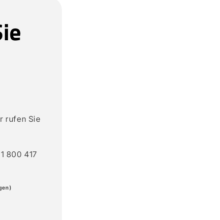
ie
 rufen Sie
+1 800 417
gen)