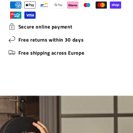
Zahlungsmethoden
Adapter
Adapte
Breite (cm)
16,50
Tiefe (cm)
5,50
Gewicht (kg)
0,90
Secure online payment
Free returns within 30 days
Free shipping across Europe