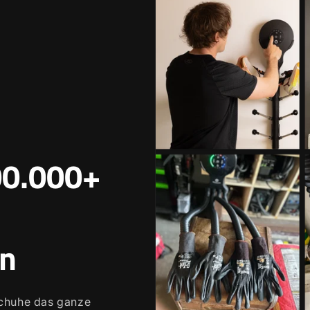
00.000+
n
schuhe das ganze