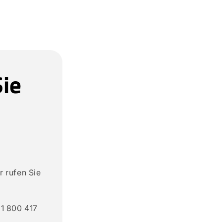
ie
 rufen Sie
+1 800 417