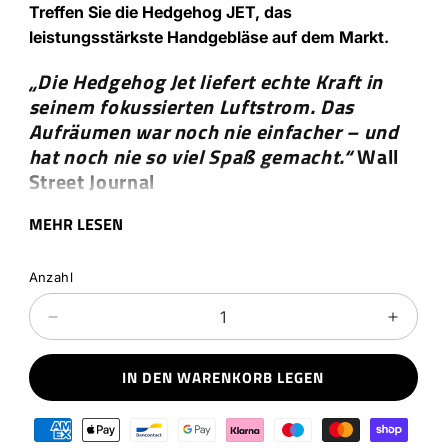
Treffen Sie die Hedgehog JET, das
leistungsstärkste Handgebläse auf dem Markt.
„Die Hedgehog Jet liefert echte Kraft in
seinem fokussierten Luftstrom. Das
Aufräumen war noch nie einfacher – und
hat noch nie so viel Spaß gemacht.“
Wall
Street Journal
MEHR LESEN
Die Hedgehog JET ist das stärkste kabellose
Handgebläse der Welt und liefert 162 mph (262
km/h) Windkraft in einem schlanken,
Anzahl
taschentauglichen Format. Angetrieben durch sechs
Verringere
Erhöh
Batteriezellen mit hoher Kapazität, verzichtet es auf
die
die
Druckluft und ist eine umweltfreundliche,
Menge
Menge
IN DEN WARENKORB LEGEN
wiederaufladbare Lösung. Mit nur 700 g bekämpft
für
für
dieser 500-W-Ultra-Gebläse überall Staub, Blätter
Hedgehog
Hedge
Zahlungsmethoden
und Schmutz – perfekt für Garagen, Ausrüstung und
JET
JET