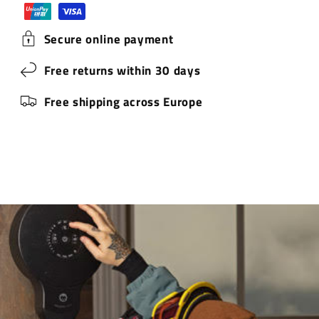
-
-
Heimwerker-Chaos.
NEU!
NEU!
Extreme Kraft. Völlige Freiheit.
Secure online payment
„Entworfen in Norwegen, fühlt es sich an
wie ein Elektrowerkzeug, das Apple oder
Free returns within 30 days
Dyson entwickeln könnten.“
Free shipping across Europe
Wall Street Journal, 2. Oktober 2025