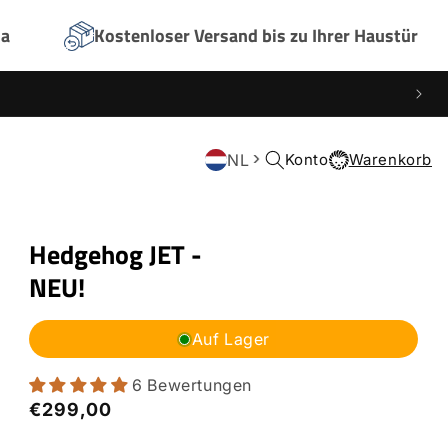
na
Kostenloser Versand bis zu Ihrer Haustür
NL
Einloggen
Konto
Warenkorb
Warenkorb
Hedgehog JET -
NEU!
Auf Lager
6 Bewertungen
Normaler
€299,00
Preis