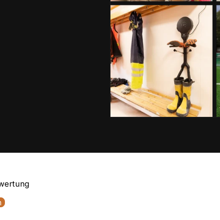
ewertung
n