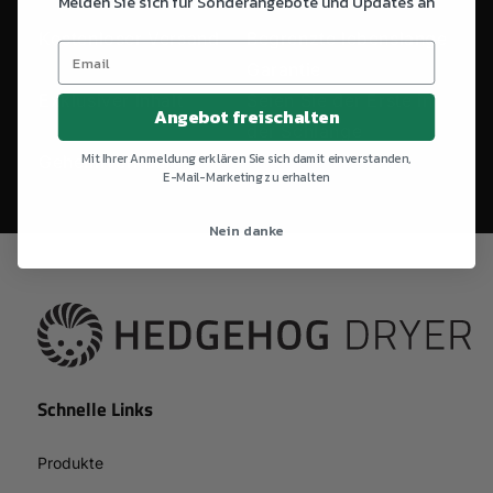
Melden Sie sich für Sonderangebote und Updates an
Kostenloser Versand
Begrenzte lebenslange
Garantie
Exklusiver Inhalt
Seien Sie der Erste in
Angebot freischalten
der Schlange
Mit Ihrer Anmeldung erklären Sie sich damit einverstanden,
Geheimverkäufe
E-Mail-Marketing zu erhalten
Nein danke
Schnelle Links
Produkte