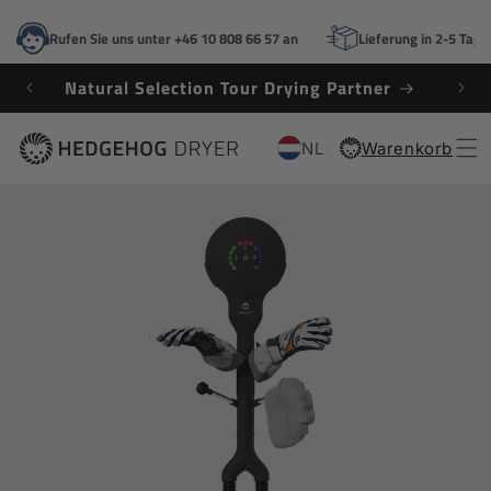
DIREKT
ZUM
Rufen Sie uns unter +46 10 808 66 57 an
Lieferung in 2-5 Tage
INHALT
Natural Selection Tour Drying Partner
Gewi
NL
Warenkorb
Warenkorb