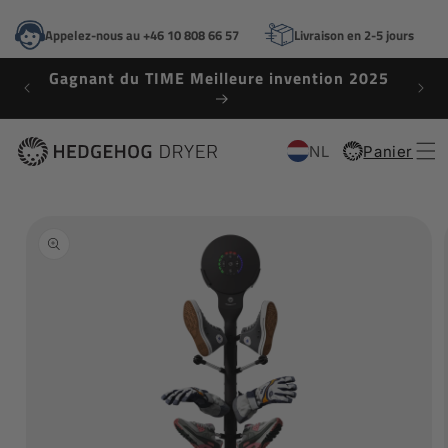
ET
PASSER
Appelez-nous au +46 10 808 66 57
Livraison en 2-5 jours
AU
CONTENU
Gagnant du TIME Meilleure invention 2025
NL
Panier
Panier
PASSER AUX
INFORMATIONS
PRODUITS