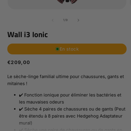
Ouvrir
le
l
média
de
1
/
9
1
dans
Wall i3 Ionic
une
fenêtre
modale
En stock
Prix
€209,00
habituel
Le sèche-linge familial ultime pour chaussures, gants et
mitaines !
✔️ Fonction ionique pour éliminer les bactéries et
les mauvaises odeurs
✔️ Sèche 4 paires de chaussures ou de gants (Peut
être étendu à 8 paires avec Hedgehog Adaptateur
mural)
✔️ Sèche une paire de chaussures ou de gants en