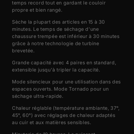
CHAUFFANT :
temps record tout en gardant le couloir
propre et bien rangé.
MOTEUR :
Brosse sans DC 4500 tr/min
BASÉ SUR DES
Le ventilateur peut être connecté à
Sèche la plupart des articles en 15 à 30
MODULES :
l'adaptateur mural
minutes. Le temps de séchage d'une
COULEURS :
Blanc ou noir
chaussure trempée est inférieur à 30 minutes
GARANTIE :
2 ans
grâce à notre technologie de turbine
brevetée.
TAILLE ET MESURES
Grande capacité avec 4 paires en standard,
Hauteur (cm)
80,00
extensible jusqu'à tripler la capacité.
Hauteur étendue (cm)
80,00
Mode silencieux pour une utilisation dans des
Largeur (cm)
30,00
espaces ouverts. Mode Tornado pour un
Profondeur (cm)
16,00
séchage ultra-rapide.
Poids (kg)
1,80
Chaleur réglable (température ambiante, 37°,
45°, 60°) avec réglages de chaleur adaptés
au cuir et aux matières sensibles.