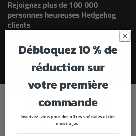
Rejoignez plus de 100 000
personnes heureuses Hedgehog
clients
Gardez vos chaussures et gants préférés au chaud
Débloquez 10 % de
et au sec toute l'année :)
réduction sur
votre première
Avis Clients
commande
Soyez le premier à écrire un avis
Écrire un avis
Inscrivez-vous pour des offres spéciales et des
mises à jour
Aucun élément trouvé