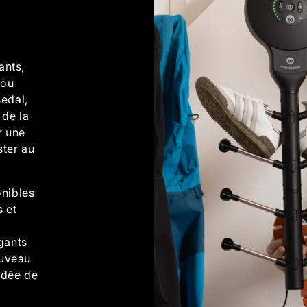
ants,
 ou
sedal,
 de la
r une
ster au
onibles
s et
gants
ouveau
'idée de