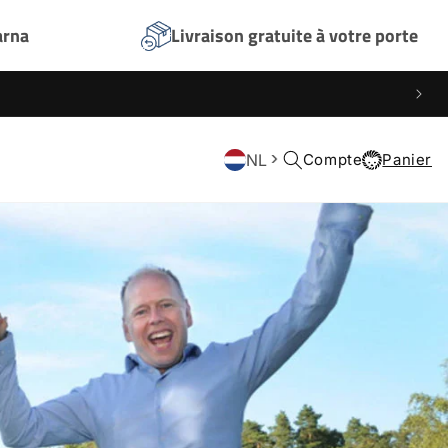
arna
Livraison gratuite à votre porte
NL
Connexion
Compte
Panier
Panier