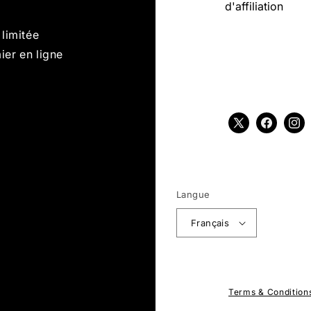
d'affiliation
 limitée
ier en ligne
X
Facebook
Inst
(Twitter)
Langue
Français
Terms & Condition