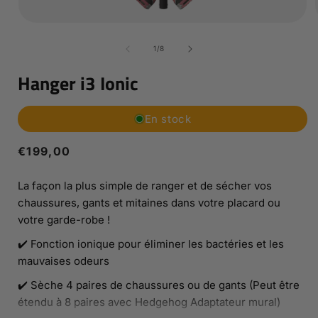
Ouvrir
le
l
média
de
1
/
8
1
dans
Hanger i3 Ionic
une
fenêtre
modale
En stock
Prix
€199,00
habituel
La façon la plus simple de ranger et de sécher vos
chaussures, gants et mitaines dans votre placard ou
votre garde-robe !
✔️ Fonction ionique pour éliminer les bactéries et les
mauvaises odeurs
✔️ Sèche 4 paires de chaussures ou de gants (Peut être
étendu à 8 paires avec Hedgehog Adaptateur mural)