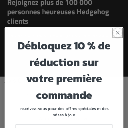
Rejoignez plus de 100 000
personnes heureuses Hedgehog
clients
Gardez vos chaussures et gants préférés au chaud
Débloquez 10 % de
et au sec toute l'année :)
réduction sur
votre première
Avis Clients
commande
Soyez le premier à écrire un avis
Écrire un avis
Inscrivez-vous pour des offres spéciales et des
mises à jour
Aucun élément trouvé