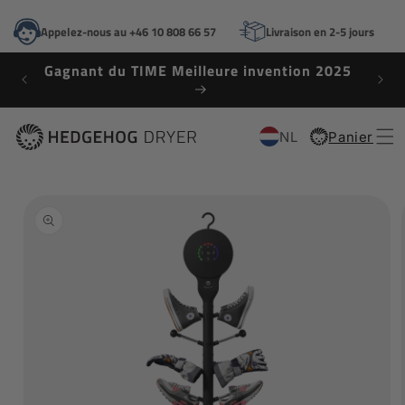
ET
PASSER
Appelez-nous au +46 10 808 66 57
Livraison en 2-5 jours
AU
CONTENU
Gagnant du TIME Meilleure invention 2025
NL
Panier
Panier
PASSER AUX
INFORMATIONS
PRODUITS