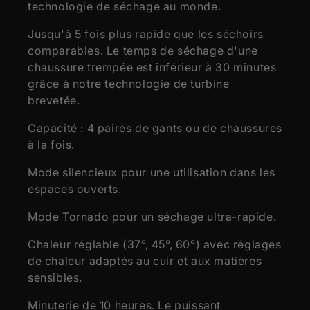
MODULES :
technologie de séchage au monde.
COULEURS :
Blanc ou noir
Jusqu'à 5 fois plus rapide que les séchoirs
GARANTIE :
2 ans
comparables. Le temps de séchage d'une
chaussure trempée est inférieur à 30 minutes
TAILLE ET MESURES
grâce à notre technologie de turbine
Hauteur (cm)
80,00
brevetée.
Hauteur étendue (cm)
80,00
Capacité : 4 paires de gants ou de chaussures
Largeur (cm)
36,00
à la fois.
Profondeur (cm)
16,00
Mode silencieux pour une utilisation dans les
Poids (kg)
1,75
espaces ouverts.
Mode Tornado pour un séchage ultra-rapide.
Chaleur réglable (37°, 45°, 60°) avec réglages
de chaleur adaptés au cuir et aux matières
sensibles.
Minuterie de 10 heures. Le puissant