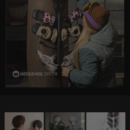
Höjd (cm)
87,00
Förlängd höjd (cm)
120,00
Bredd (cm)
21,5
Djup (cm)
8,50
Vikt (kg)
1,60