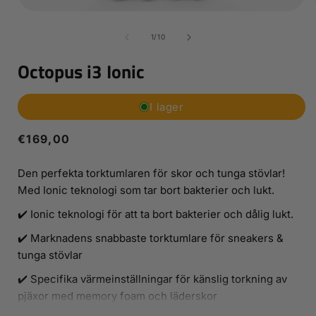
Öppna
mediet
1
av
1
/
10
i
i
modalfönster
Octopus i3 Ionic
I lager
Ordinarie
€169,00
pris
Den perfekta torktumlaren för skor och tunga stövlar!
Med Ionic teknologi som tar bort bakterier och lukt.
✔️ Ionic teknologi för att ta bort bakterier och dålig lukt.
✔️ Marknadens snabbaste torktumlare för sneakers &
tunga stövlar
✔️ Specifika värmeinställningar för känslig torkning av
pjäxor med memory foam och läderskor