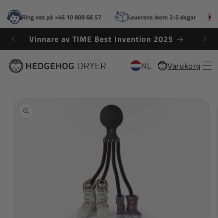
VIDARE
TILL
Ring oss på +46 10 808 66 57
Leverans inom 2-5 dagar
INNEHÅLL
Vinnare av TIME Best Invention 2025
NL
Varukorg
Varukorg
VIDARE TILL
ODUKTINFORMATION