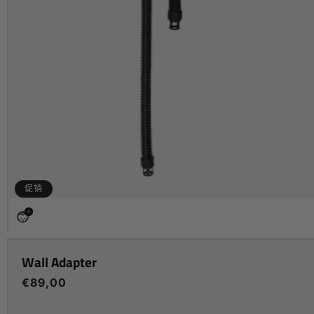
促销
Wall Adapter
常
€89,00
规