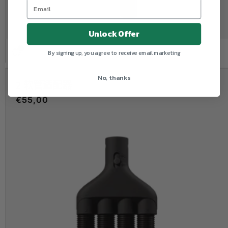
Unlock Offer
By signing up, you agree to receive email marketing
No, thanks
2 软管适配器
常
€55,00
规
价
格