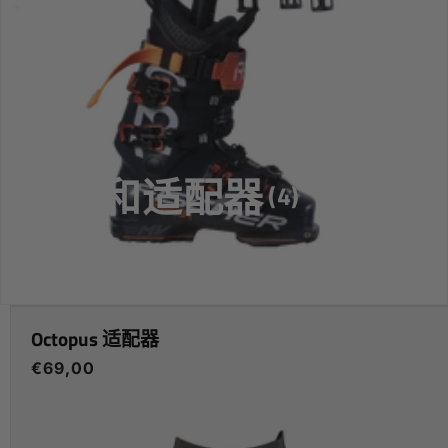
收
扩展和适配器
(4)
藏
:
Octopus 适配器
常
€69,00
规
价
格