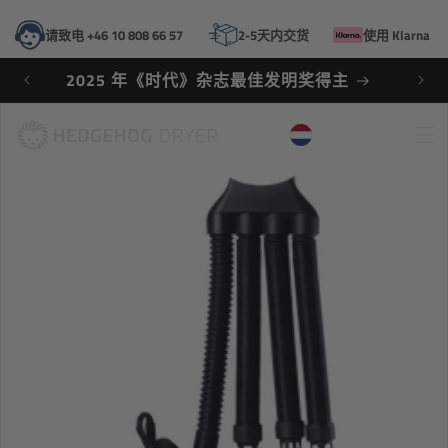
跳到内
容
请致电 +46 10 808 66 57
2-5天内交货
使用 Klarna 
2025 年《时代》杂志最佳发明奖得主
购
NL
购物车
物
车