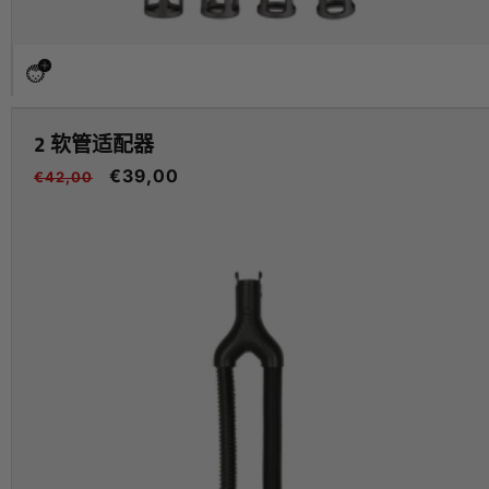
2 软管适配器
常
促
€39,00
€42,00
规
销
价
价
格